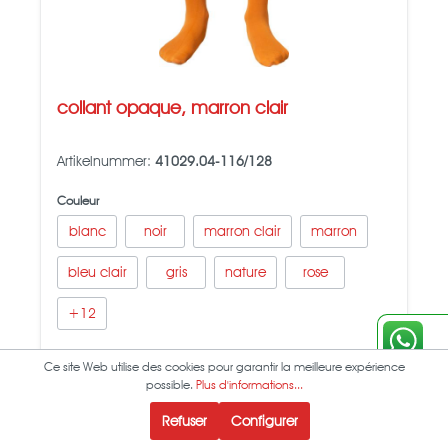
collant opaque, marron clair
Artikelnummer:
41029.04-116/128
Couleur
blanc
noir
marron clair
marron
bleu clair
gris
nature
rose
+
12
verfügbar
Ce site Web utilise des cookies pour garantir la meilleure expérience
possible.
Plus d'informations...
Refuser
Configurer
Détails