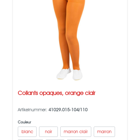
Collants opaques, orange clair
Artikelnummer:
41029.015-104/110
Couleur
blanc
noir
marron clair
marron