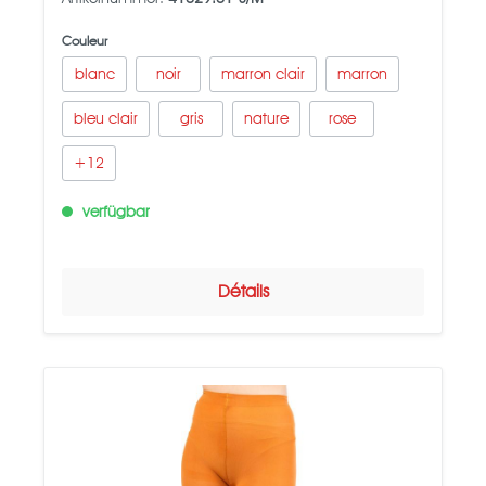
Couleur
blanc
noir
marron clair
marron
bleu clair
gris
nature
rose
+
12
verfügbar
Détails